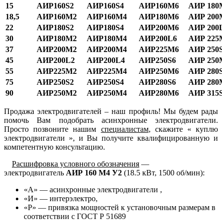
15
АИР160S2
АИР160S4
АИР160М6
АИР 180
18,5
АИР160М2
АИР160М4
АИР180М6
АИР 200
22
АИР180S2
АИР180S4
АИР200М6
АИР 200
30
АИР180М2
АИР180М4
АИР200L6
АИР 225
37
АИР200М2
АИР200М4
АИР225М6
АИР 250
45
АИР200L2
АИР200L4
АИР250S6
АИР 250
55
АИР225М2
АИР225М4
АИР250М6
АИР 280
75
АИР250S2
АИР250S4
АИР280S6
АИР 280
90
АИР250М2
АИР250М4
АИР280М6
АИР 315
Продажа электродвигателей – наш профиль! Мы будем рады
помочь Вам подобрать асинхронные электродвигатели.
Просто позвоните нашим
специалистам
, скажите « куплю
электродвигатели », и Вы получите квалифицированную и
компетентную консультацию.
Расшифровка условного обозначения
—
электродвигатель
АИР 160 M4 У2
(18.5 кВт, 1500 об/мин):
«А» — асинхронные электродвигатели ,
«И» — интерэлектро,
«Р» — привязка мощностей к установочным размерам в
соответствии с ГОСТ Р 51689