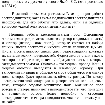
получилось это у русского ученого Якоби Б.С. (это произошло
в 1834 г.).
В данной статье мы расскажем Вам: принцип работы
электродвигателя; какая схема подключения электродвигателя
необходима для его работы; что делать, если вы задались
вопросом «какой электродвигатель купить ?»
Принцип работы электродвигателя прост. Основными
частями электродвигателя являются: ротор (подвижная часть)
и статор (неподвижная часть), которые состоят из набора
тонких листов электротехнической стали толщиной 0,5 мм.
Листы промазываются лаком, для предотвращения контакта
их металлических поверхностей. Форма листов стали такова,
что при их сборе в одно целое, образуются пазы, в которые
закладывается обмотка. Обмотка – это медный провод. Концы
медной обмотки выводятся в клеммную коробку. При
включении питания в обмотке статора образуется магнитное
поле, которое будет пронизывать обмотку ротора. По закону
электромагнитной индукции в роторе возникают вихревые
токи, которые создают магнитное поле. Магнитное поле
ротора и статора начинают взаимодействовать, что приводит
к вращению ротора. Более подробно о строении
электродвигателя и его разновидностях можете почитать у нас
на сайте ….