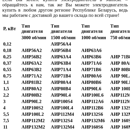
обращайтесь к нам, так же Вы можете электродвигатель
купить в любом другом регионе Республике Беларусь, ведь
мы работаем с доставкой до вашего склада по всей стране!
Тип
Тип
Тип
Тип
Р, кВт
двигателя
двигателя
двигателя
двигател
3000
об/мин
15
00
об/мин
1
000
об/мин
750
об/м
0,12
АИР56А4
0,18
АИР56А2
АИР56В4
АИР63А6
0,25
АИР56В2
АИР63А4
АИР63В6
АИР 71В
0,37
АИР63А2
АИР63В4
АИР71А6
АИР 80А
0,55
АИР63В2
АИР71А4
АИР71В6
АИР 80В
0,75
АИР71А2
АИР71В4
АИР80А6
АИР 90L
1,1
АИР81В2
АИР80А4
АИР80В6
АИР 90L
1,5
АИР80А2
АИР80В4
АИР90L6
АИР 100
2,2
АИР80В2
АИР90L4
АИР100L6
АИР112
3
АИР90L2
АИР100S4
АИР112А6
АИР112
4
АИР100S2
АИР100L4
АИР112В6
АИР 132
5,5
АИР100L2
АИР112М4
АИР132S6
АИР 132
7,5
АИР112М2
АИР132S4
АИР132М6
АИР 160
11
АИР132М2
АИР132М4
АИР160S6
АИР 160