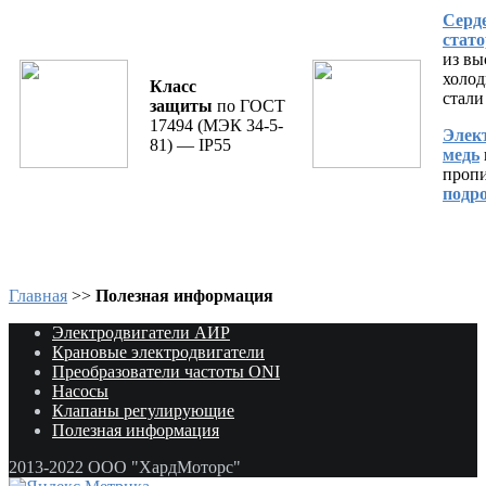
Серд
стато
из вы
холод
Класс
стал
защиты
по ГОСТ
17494 (МЭК 34-5-
Элек
81) — IP55
медь
пропи
подр
Главная
>>
Полезная информация
Электродвигатели АИР
Крановые электродвигатели
Преобразователи частоты ONI
Насосы
Клапаны регулирующие
Полезная информация
2013-2022 ООО "ХардМоторс"