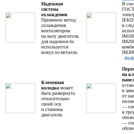
Надежная
В соо
система
ГОСТ
охлаждения
элект
Применен метод
IEKDr
охлаждения
в сл
вентилятором
испол
на валу двигателя,
IM10
для надежности
IM20
используется
комб
кожух из металла.
IM30
подр
Пере
на к
пане
Клеммная
уста
колодка
может
в зав
быть развернута
от на
относительно
питаю
своей оси
— со
и станины
в тре
двигателя.
обозн
— сое
обозн