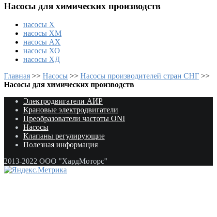
Насосы для химических производств
насосы Х
насосы ХМ
насосы АХ
насосы ХО
насосы ХД
Главная
>>
Насосы
>>
Насосы производителей стран СНГ
>>
Насосы для химических производств
Электродвигатели АИР
Крановые электродвигатели
Преобразователи частоты ONI
Насосы
Клапаны регулирующие
Полезная информация
2013-2022 ООО "ХардМоторс"