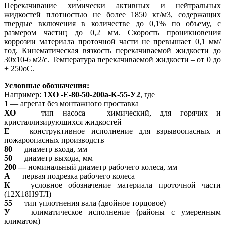
Перекачивание химически активных и нейтральных
жидкостей плотностью не более 1850 кг/м3, содержащих
твердые включения в количестве до 0,1% по объему, с
размером частиц до 0,2 мм. Скорость проникновения
коррозии материала проточной части не превышает 0,1 мм/
год. Кинематическая вязкость перекачиваемой жидкости до
30х10-6 м2/с. Температура перекачиваемой жидкости – от 0 до
+ 250оС.
Условные обозначения:
Например:
1ХО -Е-80-50-200а-К-55-У2
, где
1
— агрегат без монтажного проставка
ХО
— тип насоса – химический, для горячих и
кристаллизирующихся жидкостей
Е
— конструктивное исполнение для взрывоопасных и
пожароопасных производств
80
— диаметр входа, мм
50
— диаметр выхода, мм
200
—
номинальный диаметр рабочего колеса, мм
А
— первая подрезка рабочего колеса
К
— условное обозначение материала проточной части
(12Х18Н9ТЛ)
55
— тип уплотнения вала (двойное торцовое)
У
— климатическое исполнение (районы с умеренным
климатом)