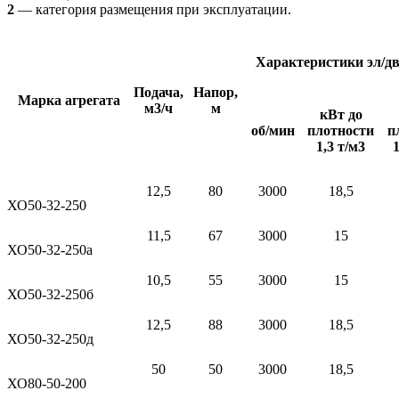
2
— категория размещения при эксплуатации.
Характеристики эл/д
Подача,
Напор,
Марка агрегата
м3/ч
м
кВт до
об/мин
плотности
п
1,3 т/м3
1
12,5
80
3000
18,5
ХО50-32-250
11,5
67
3000
15
ХО50-32-250а
10,5
55
3000
15
ХО50-32-250б
12,5
88
3000
18,5
ХО50-32-250д
50
50
3000
18,5
ХО80-50-200