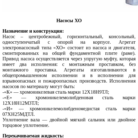
Насосы ХО
Назначение и конструкция:
Насос – центробежный, горизонтальный, консольный,
одноступенчатый с опорой на корпусе. Агрегат
электронасосный типа «ХО» состоит из насоса и двигателя,
смонтированных на общей фундаментной плите (раме).
Привод насоса осуществляется через упругую муфту, которая
имеет два исполнения: с монтажным проставком, без
монтажного проставка. Агрегаты изготавливаются в
общепромышленном исполнении и в исполнении для
взрывоопасных и пожароопасных производств. Исполнения
насосов по материалу могут быть:
-«К» — хромоникелевая сталь марки 12Х18Н9ТЛ;
-«Е» — хромоникелемолибденовая сталь марки
12Х18Н12М3ТЛ;
-«И» — хромоникелемолибденомедистая сталь марки
07ХН25МДТЛ.
Уплотнение вала — двойной мягкий сальник или двойное
торцовое уплотнение.
Перекачиваемая жидкость: