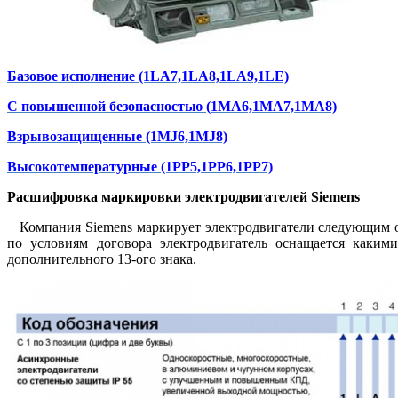
Базовое исполнение (1LA7,1LA8,1LA9,1LE)
С повышенной безопасностью (1MA6,1MA7,1MA8)
Взрывозащищенные (1MJ6,1MJ8)
Высокотемпературные (1PP5,1PP6,1PP7)
Расшифровка маркировки электродвигателей Siemens
Компания Siemens маркирует электродвигатели следующим обр
по условиям договора электродвигатель оснащается каким
дополнительного 13-ого знака.