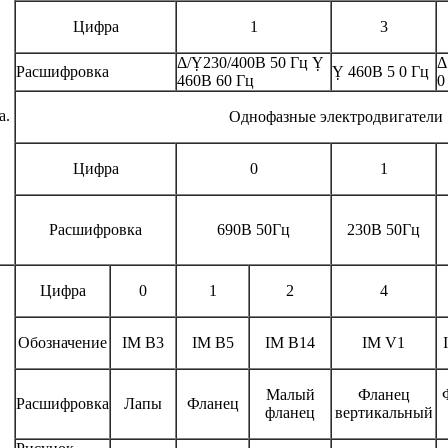
Цифра
1
3
Δ/Ỵ230/400В 50 Гц Ỵ
Δ
Расшифровка
Ỵ 460В 5 0 Гц
460В 60 Гц
0
а.
Однофазные электродвигатели
Цифра
0
1
Расшифровка
690В 50Гц
230В 50Гц
Цифра
0
1
2
4
Обозначение
IM B3
IM B5
IM B14
IM V1
Малый
Фланец
Расшифровка
Лапы
Фланец
фланец
вертикальный