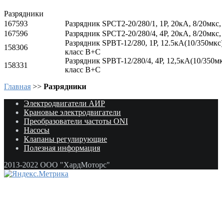
Разрядники
167593
Разрядник SPCT2-20/280/1, 1P, 20кА, 8/20мкс,
167596
Разрядник SPCT2-20/280/4, 4P, 20кА, 8/20мкс,
Разрядник SPBT-12/280, 1P, 12.5кА(10/350мкс)
158306
класс В+С
Разрядник SPBT-12/280/4, 4P, 12,5кА(10/350мк
158331
класс В+С
Главная
>>
Разрядники
Электродвигатели АИР
Крановые электродвигатели
Преобразователи частоты ONI
Насосы
Клапаны регулирующие
Полезная информация
2013-2022 ООО "ХардМоторс"