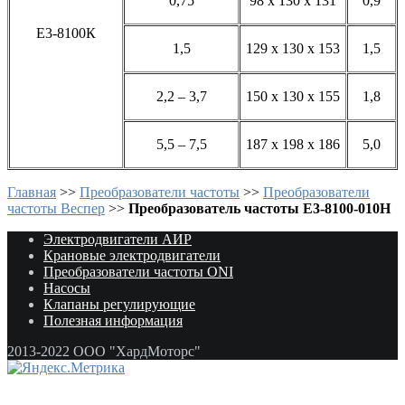
0,75
98 х 130 х 131
0,9
Е3-8100К
1,5
129 х 130 х 153
1,5
2,2 – 3,7
150 х 130 х 155
1,8
5,5 – 7,5
187 х 198 х 186
5,0
Главная
>>
Преобразователи частоты
>>
Преобразователи
частоты Веспер
>>
Преобразователь частоты E3-8100-010Н
Электродвигатели АИР
Крановые электродвигатели
Преобразователи частоты ONI
Насосы
Клапаны регулирующие
Полезная информация
2013-2022 ООО "ХардМоторс"