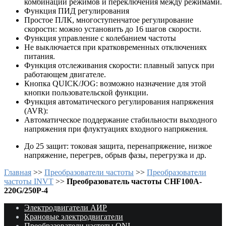
комбинаций режимов и переключения между режимами.
Функция ПИД регулирования
Простое ПЛК, многоступенчатое регулирование
скорости: можно установить до 16 шагов скорости.
Функция управление с колебанием частоты
Не выключается при кратковременных отключениях
питания.
Функция отслеживания скорости: плавный запуск при
работающем двигателе.
Кнопка QUICK/JOG: возможно назначение для этой
кнопки пользовательской функции.
Функция автоматического регулирования напряжения
(AVR):
Автоматическое поддержание стабильности выходного
напряжения при флуктуациях входного напряжения.
До 25 защит: токовая защита, перенапряжение, низкое
напряжение, перегрев, обрыв фазы, перегрузка и др.
Главная
>>
Преобразователи частоты
>>
Преобразователи
частоты INVT
>>
Преобразователь частоты CHF100A-
220G/250P-4
Электродвигатели АИР
Крановые электродвигатели
Преобразователи частоты ONI