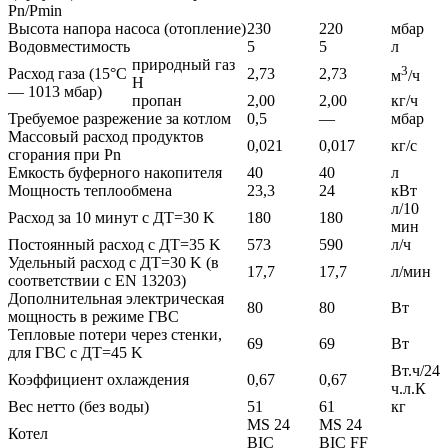
Pn/Pmin
Высота напора насоса (отопление)
230
220
мбар
Водовместимость
5
5
л
природный газ
3
Расход газа (15°C
2,73
2,73
м
/ч
H
— 1013 мбар)
пропан
2,00
2,00
кг/ч
Требуемое разрежение за котлом
0,5
—
мбар
Массовый расход продуктов
0,021
0,017
кг/с
сгорания при Pn
Емкость буферного накопителя
40
40
л
Мощность теплообмена
23,3
24
кВт
л/10
Расход за 10 минут с ДТ=30 K
180
180
мин
Постоянный расход с ДТ=35 K
573
590
л/ч
Удельный расход с ДТ=30 K (в
17,7
17,7
л/мин
соответствии с EN 13203)
Дополнительная электрическая
80
80
Вт
мощность в режиме ГВС
Тепловые потери через стенки,
69
69
Вт
для ГВС с ДТ=45 K
Вт.ч/24
Коэффициент охлаждения
0,67
0,67
ч.л.К
Вес нетто (без воды)
51
61
кг
MS 24
MS 24
Котел
BIC
BIC FF