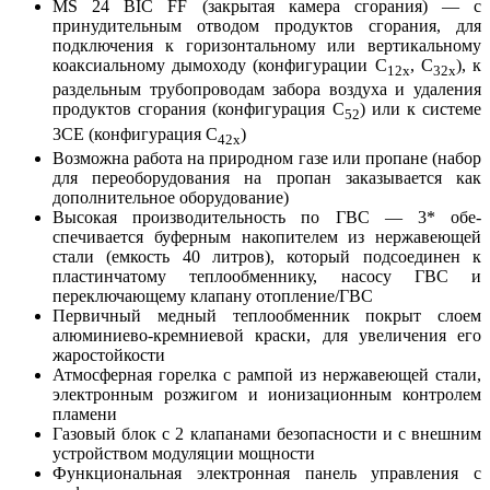
MS 24 BIC FF (закрытая камера сгорания) — с
принудительным отводом продуктов сгора­ния, для
подключения к горизонтальному или вертикальному
коаксиальному дымоходу (кон­фигурации С
, С
), к
12х
32х
раздельным трубопро­водам забора воздуха и удаления
продуктов сгорания (конфигурация С
) или к системе
52
3СЕ (конфигурация С
)
42х
Возможна работа на природном газе или пропа­не (набор
для переоборудования на пропан за­казывается как
дополнительное оборудование)
Высокая производительность по ГВС — 3* обе­
спечивается буферным накопителем из нержа­веющей
стали (емкость 40 литров), который подсоединен к
пластинчатому теплообмен­нику, насосу ГВС и
переключающему клапану отопление/ГВС
Первичный медный теплообменник покрыт слоем
алюминиево-кремниевой краски, для увеличения его
жаростойкости
Атмосферная горелка с рампой из нержавею­щей стали,
электронным розжигом и ионизаци­онным контролем
пламени
Газовый блок с 2 клапанами безопасности и с внешним
устройством модуляции мощности
Функциональная электронная панель управле­ния с