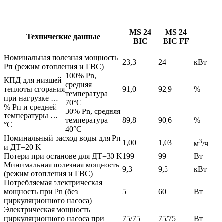
MS 24
MS 24
Технические данные
BIC
BIC FF
Номинальная полезная мощность
23,3
24
кВт
Рп (режим отопления и ГВС)
100% Pn,
КПД для низшей
средняя
теплоты сгорания
91,0
92,9
%
температура
при нагрузке …
70°C
% Рп и средней
30% Pn, средняя
температуры …
температура
89,8
90,6
%
°C
40°C
Номинальный расход воды для Рп
3
1,00
1,03
м
/ч
и ДТ=20 K
Потери при останове для ДТ=30 K
199
99
Вт
Минимальная полезная мощность
9,3
9,3
кВт
(режим отопления и ГВС)
Потребляемая электрическая
мощность при Pn (без
5
60
Вт
циркуляционного насоса)
Электрическая мощность
циркуляционного насоса при
75/75
75/75
Вт