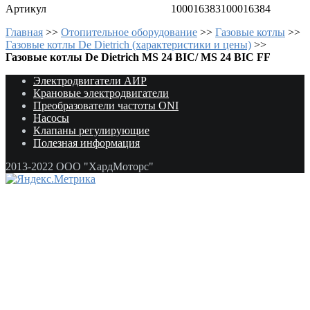
Артикул
100016383
100016384
Главная
>>
Отопительное оборудование
>>
Газовые котлы
>>
Газовые котлы De Dietrich (характеристики и цены)
>>
Газовые котлы De Dietrich MS 24 BIC/ MS 24 BIC FF
Электродвигатели АИР
Крановые электродвигатели
Преобразователи частоты ONI
Насосы
Клапаны регулирующие
Полезная информация
2013-2022 ООО "ХардМоторс"