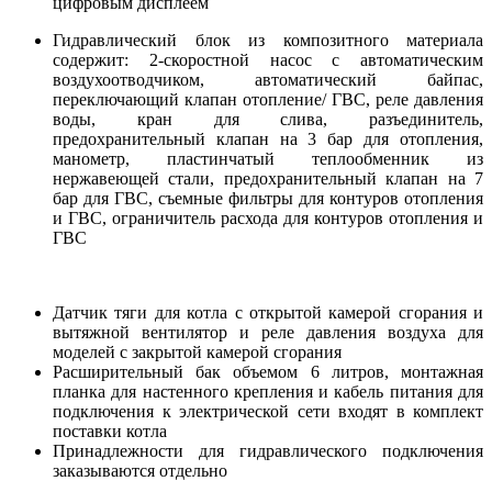
цифровым дисплеем
Гидравлический блок из композитного мате­риала
содержит: 2-скоростной насос с автома­тическим
воздухоотводчиком, автоматический байпас,
переключающий клапан отопление/ ГВС, реле давления
воды, кран для слива, разъ­единитель,
предохранительный клапан на 3 бар для отопления,
манометр, пластинчатый теплообменник из
нержавеющей стали, предо­хранительный клапан на 7
бар для ГВС, съем­ные фильтры для контуров отопления
и ГВС, ограничитель расхода для контуров отопления и
ГВС
.
Датчик тяги для котла с открытой камерой сго­рания и
вытяжной вентилятор и реле давления воздуха для
моделей с закрытой камерой сго­рания
Расширительный бак объемом 6 литров, мон­тажная
планка для настенного крепления и кабель питания для
подключения к электри­ческой сети входят в комплект
поставки котла
Принадлежности для гидравлического под­ключения
заказываются отдельно