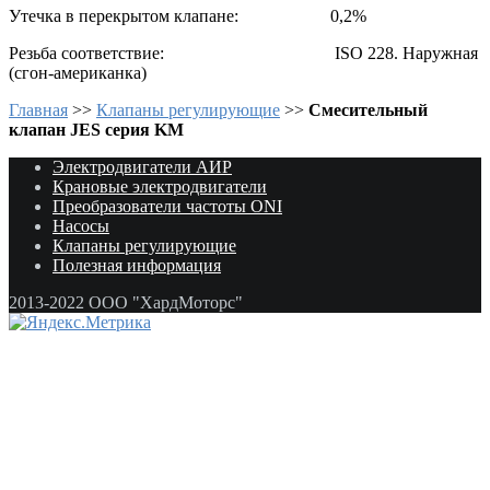
Утечка в перекрытом клапане: 0,2%
Резьба соответствие: ISO 228. Наружная
(сгон-американка)
Главная
>>
Клапаны регулирующие
>>
Смесительный
клапан JES серия KM
Электродвигатели АИР
Крановые электродвигатели
Преобразователи частоты ONI
Насосы
Клапаны регулирующие
Полезная информация
2013-2022 ООО "ХардМоторс"