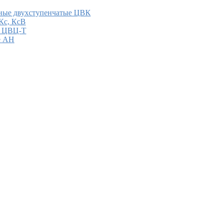
ные двухступенчатые ЦВК
Кс, КсВ
е ЦВЦ-Т
е АН