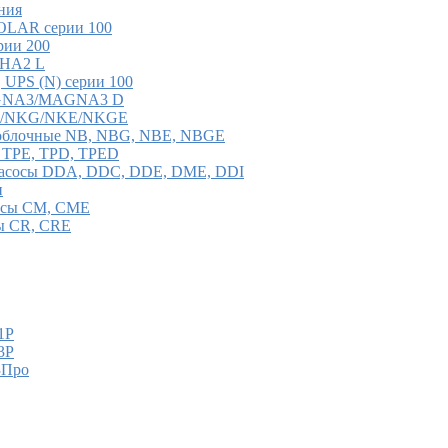
ния
OLAR серии 100
рии 200
PHA2 L
 UPS (N) серии 100
AGNA3/MAGNA3 D
 NK/NKG/NKE/NKGE
ноблочные NB, NBG, NBE, NBGE
, TPE, TPD, TPED
насосы DDA, DDC, DDE, DME, DDI
и
сосы CM, CME
ы CR, CRE
1P
3P
3Про