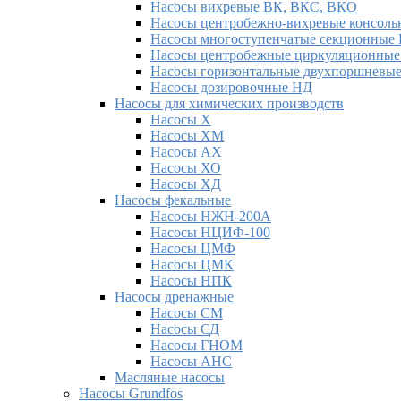
Насосы вихревые ВК, ВКС, ВКО
Насосы центробежно-вихревые консоль
Насосы многоступенчатые секционные 
Насосы центробежные циркуляционны
Насосы горизонтальные двухпоршневы
Насосы дозировочные НД
Насосы для химических производств
Насосы Х
Насосы ХМ
Насосы АХ
Насосы ХО
Насосы ХД
Насосы фекальные
Насосы НЖН-200А
Насосы НЦИФ-100
Насосы ЦМФ
Насосы ЦМК
Насосы НПК
Насосы дренажные
Насосы СМ
Насосы СД
Насосы ГНОМ
Насосы АНС
Масляные насосы
Насосы Grundfos