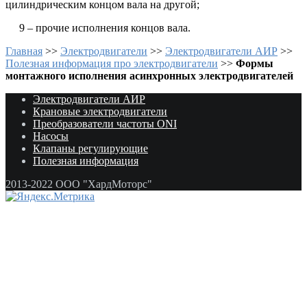
цилиндрическим концом вала на другой;
9 – прочие исполнения концов вала.
Главная
>>
Электродвигатели
>>
Электродвигатели АИР
>>
Полезная информация про электродвигатели
>>
Формы
монтажного исполнения асинхронных электродвигателей
Электродвигатели АИР
Крановые электродвигатели
Преобразователи частоты ONI
Насосы
Клапаны регулирующие
Полезная информация
2013-2022 ООО "ХардМоторс"