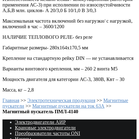
применения АС-3) при исполнении по износоустойчивости
А,Б,В млн. циклов- А 20/3,0 Б 10/1,0 В 3/0,3
Максимальная частота включений без нагрузки/ с нагрузкой,
включений в час – 3600/1200
НАЛИЧИЕ ТЕПЛОВОГО РЕЛЕ- без реле
Габаритные размеры- 280х164х170,5 мм
Крепление на стандартную рейку DIN — не устанавливается
Варианты винтового крепления, мм – 260 2 винта М5
Мощность двигателя для категории АС-3, 380В, Квт – 30
Масса, кг – 2,8
Главная
>>
Электротехническая продукция
>>
Магнитные
пускатели
>>
Магнитные пускатели на ток 63А
>>
Магнитный пускатель ПМЛ-4140
Электродвигатели АИР
Крановые электродвигатели
Преобразователи частоты ONI
Насосы