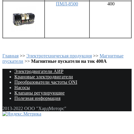
ПМЛ-8500
400
Главная
>>
Электротехническая продукция
>>
Магнитные
пускатели
>>
Магнитные пускатели на ток 400А
Электродвигатели АИР
Крановые электродвигатели
Преобразователи частоты ONI
Насосы
Клапаны регулирующие
Полезная информация
2013-2022 ООО "ХардМоторс"