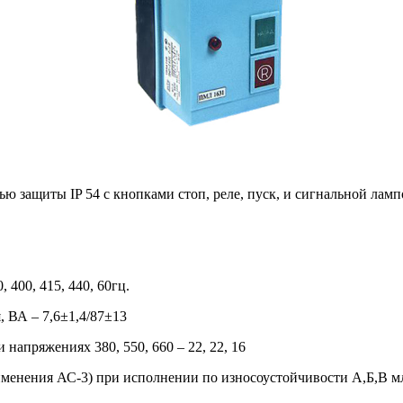
нью защиты IP 54 с кнопками стоп, реле, пуск, и сигнальной ла
400, 415, 440, 60гц.
, ВА – 7,6±1,4/87±13
напряжениях 380, 550, 660 – 22, 22, 16
енения АС-3) при исполнении по износоустойчивости А,Б,В млн.