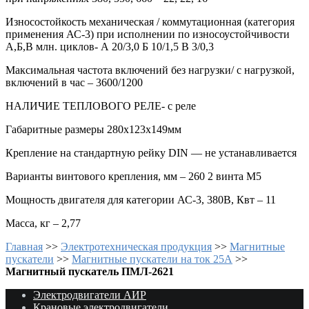
Износостойкость механическая / коммутационная (категория
применения АС-3) при исполнении по износоустойчивости
А,Б,В млн. циклов- А 20/3,0 Б 10/1,5 В 3/0,3
Максимальная частота включений без нагрузки/ с нагрузкой,
включений в час – 3600/1200
НАЛИЧИЕ ТЕПЛОВОГО РЕЛЕ- c реле
Габаритные размеры 280х123х149мм
Крепление на стандартную рейку DIN — не устанавливается
Варианты винтового крепления, мм – 260 2 винта М5
Мощность двигателя для категории АС-3, 380В, Квт – 11
Масса, кг – 2,77
Главная
>>
Электротехническая продукция
>>
Магнитные
пускатели
>>
Магнитные пускатели на ток 25А
>>
Магнитный пускатель ПМЛ-2621
Электродвигатели АИР
Крановые электродвигатели