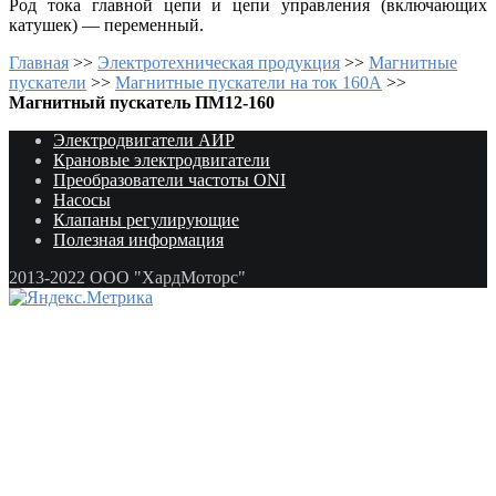
Род тока главной цепи и цепи управления (включающих
катушек) — переменный.
Главная
>>
Электротехническая продукция
>>
Магнитные
пускатели
>>
Магнитные пускатели на ток 160А
>>
Магнитный пускатель ПМ12-160
Электродвигатели АИР
Крановые электродвигатели
Преобразователи частоты ONI
Насосы
Клапаны регулирующие
Полезная информация
2013-2022 ООО "ХардМоторс"