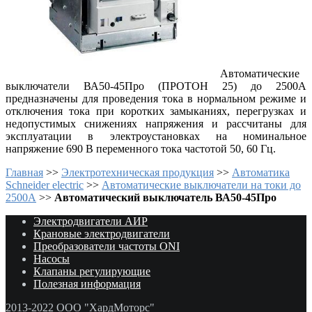
Автоматические
выключатели ВА50-45Про (ПРОТОН 25) до 2500А
предназначены для проведения тока в нормальном режиме и
отключения тока при коротких замыканиях, перегрузках и
недопустимых снижениях напряжения и рассчитаны для
эксплуатации в электроустановках на номинальное
напряжение 690 В переменного тока частотой 50, 60 Гц.
Главная
>>
Электротехническая продукция
>>
Автоматика
Schneider electric
>>
Автоматические выключатели на токи до
2500А
>>
Автоматический выключатель ВА50-45Про
Электродвигатели АИР
Крановые электродвигатели
Преобразователи частоты ONI
Насосы
Клапаны регулирующие
Полезная информация
2013-2022 ООО "ХардМоторс"